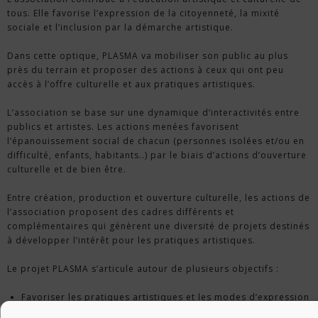
tous. Elle favorise l’expression de la citoyenneté, la mixité
sociale et l’inclusion par la démarche artistique.
Dans cette optique, PLASMA va mobiliser son public au plus
près du terrain et proposer des actions à ceux qui ont peu
accès à l’offre culturelle et aux pratiques artistiques.
L’association se base sur une dynamique d’interactivités entre
publics et artistes. Les actions menées favorisent
l’épanouissement social de chacun (personnes isolées et/ou en
difficulté, enfants, habitants..) par le biais d’actions d’ouverture
culturelle et de bien être.
Entre création, production et ouverture culturelle, les actions de
l’association proposent des cadres différents et
complémentaires qui génèrent une diversité de projets destinés
à développer l’intérêt pour les pratiques artistiques.
Le projet PLASMA s’articule autour de plusieurs objectifs :
Favoriser les pratiques artistiques et les modes d’expression
par la création pour rendre les individus acteurs de leurs