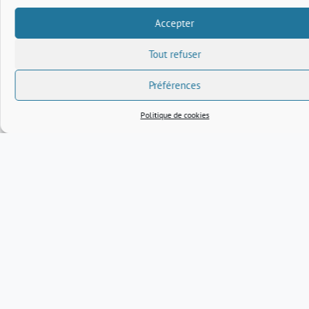
correspondance seront rédigés exclusivement dans cette
Accepter
langue.
Tout refuser
21. Accord intégral
Préférences
Ces conditions générales, ainsi que nos
déclaration de
confidentialité
et
politique de cookies
, constituent l’intégralité
Politique de cookies
de l’accord entre vous et Association Plasma concernant votre
utilisation de ce site web.
22. Mise à jour des présentes conditions
générales
Nous pouvons de temps en temps mettre à jour ces conditions
générales. Il est de votre devoir de vérifier périodiquement les
présentes conditions générales pour voir si elles ont été
modifiées ou mises à jour. La date indiquée au début des